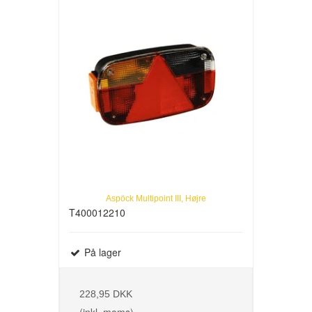
Aspöck Multipoint III, Højre
T400012210
På lager
228,95 DKK