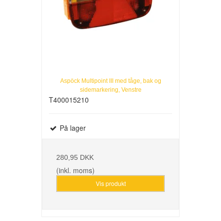
Aspöck Multipoint III med tåge, bak og
sidemarkering, Venstre
T400015210
På lager
280,95 DKK
(inkl. moms)
Vis produkt