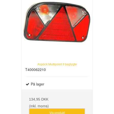
Aspöck Multipoint II baglygte
T400062210
På lager
134,95 DKK
(inkl. moms)
Vis produkt