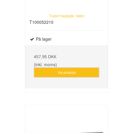
Trailer baglygte, højre
T100052210
På lager
457,95 DKK
(inkl. moms)
Vis produkt