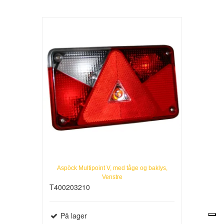
Aspöck Multipoint V, med tåge og baklys,
Venstre
T400203210
På lager