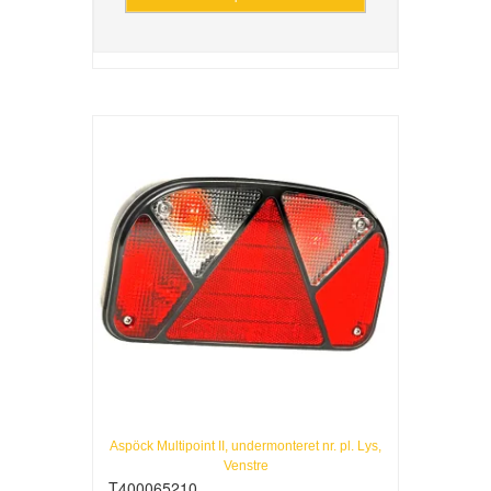
Aspöck Multipoint II, undermonteret nr. pl. Lys,
Venstre
T400065210