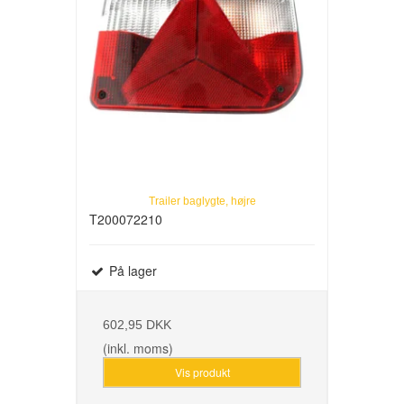
Trailer baglygte, højre
T200072210
På lager
602,95 DKK
(inkl. moms)
Vis produkt