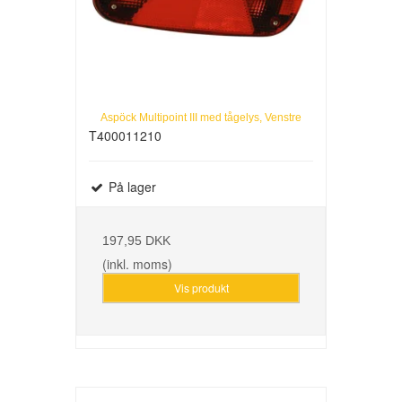
Aspöck Multipoint III med tågelys, Venstre
T400011210
På lager
197,95 DKK
(inkl. moms)
Vis produkt