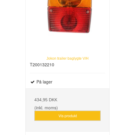
Jokon trailer baglygte V/H
T200132210
På lager
434,95 DKK
(inkl. moms)
Vis produkt