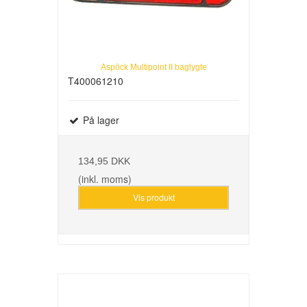
Aspöck Multipoint II baglygte
T400061210
På lager
134,95 DKK
(inkl. moms)
Vis produkt