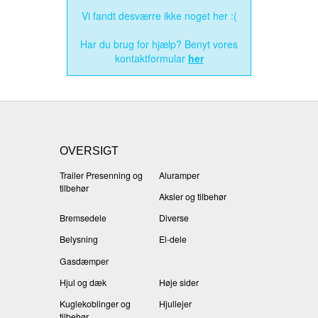
Vi fandt desværre ikke noget her :(
Har du brug for hjælp? Benyt vores
kontaktformular
her
OVERSIGT
Trailer Presenning og
Aluramper
tilbehør
Aksler og tilbehør
Bremsedele
Diverse
Belysning
El-dele
Gasdæmper
Hjul og dæk
Høje sider
Kuglekoblinger og
Hjullejer
tilbehør