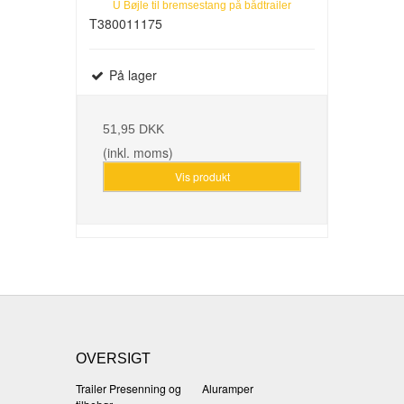
U Bøjle til bremsestang på bådtrailer
T380011175
På lager
51,95 DKK
(inkl. moms)
Vis produkt
OVERSIGT
Trailer Presenning og
Aluramper