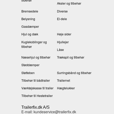
tilbehør
Aksler og tilbehør
Bremsedele
Diverse
Belysning
El-dele
Gasdæmper
Hjul og dæk
Høje sider
Kuglekoblinger og
Hjullejer
tilbehør
Låse
Næsehjul og tilbehør
Trækspil og tilbehør
Støddæmper
Støtteben
Surringsbånd og tilbehør
Tilbehør til bådtrailer
Trailernet
Værktøjskasse til trailer
Hægtelukker
Tilbehør til Hestetrailer
Trailerfix.dk A/S
E-mail: kundeservice@trailerfix.dk