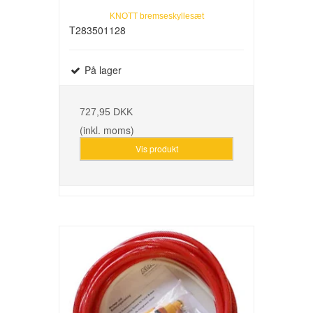
KNOTT bremseskyllesæt
T283501128
På lager
727,95 DKK
(inkl. moms)
Vis produkt