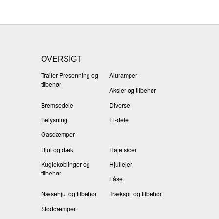
OVERSIGT
Trailer Presenning og
Aluramper
tilbehør
Aksler og tilbehør
Bremsedele
Diverse
Belysning
El-dele
Gasdæmper
Hjul og dæk
Høje sider
Kuglekoblinger og
Hjullejer
tilbehør
Låse
Næsehjul og tilbehør
Trækspil og tilbehør
Støddæmper