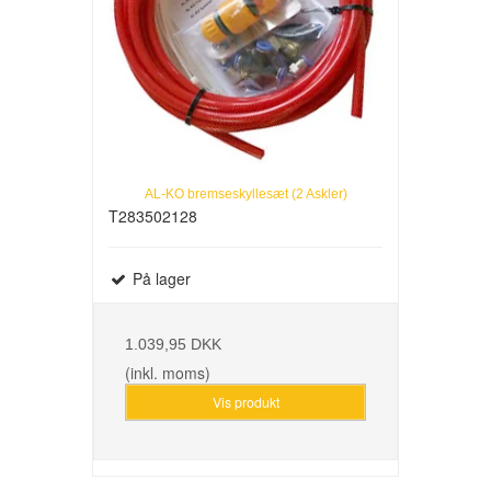
AL-KO bremseskyllesæt (2 Askler)
T283502128
På lager
1.039,95 DKK
(inkl. moms)
Vis produkt