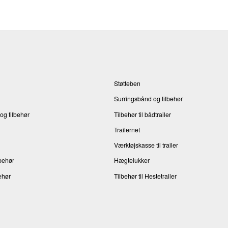
Støtteben
Surringsbånd og tilbehør
og tilbehør
Tilbehør til bådtrailer
Trailernet
Værktøjskasse til trailer
behør
Hægtelukker
ehør
Tilbehør til Hestetrailer