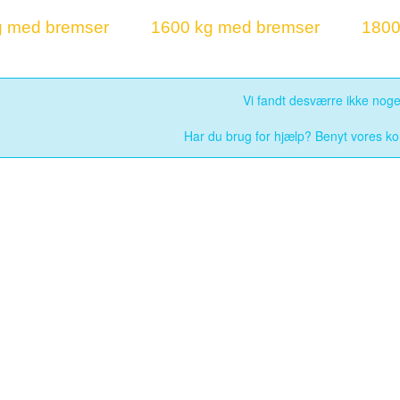
g med bremser
1600 kg med bremser
1800
Vi fandt desværre ikke noget
Har du brug for hjælp? Benyt vores k