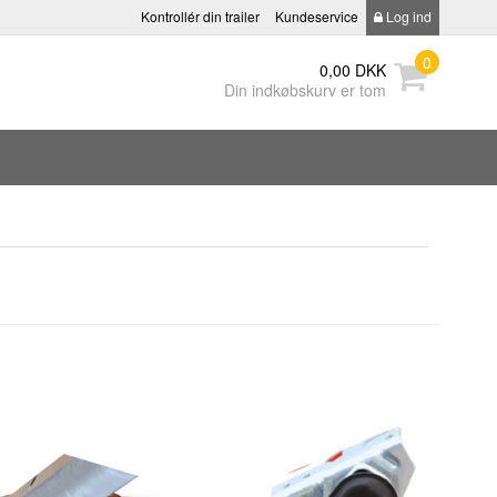
Kontrollér din trailer
Kundeservice
Log ind
0
0,00 DKK
Din indkøbskurv er tom