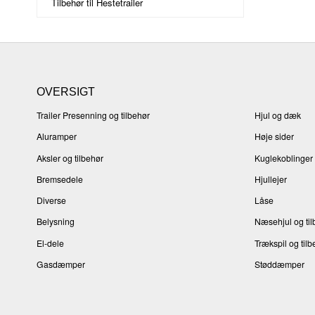
Tilbehør til Hestetrailer
OVERSIGT
Trailer Presenning og tilbehør
Hjul og dæk
Aluramper
Høje sider
Aksler og tilbehør
Kuglekoblinger 
Bremsedele
Hjullejer
Diverse
Låse
Belysning
Næsehjul og til
El-dele
Trækspil og tilb
Gasdæmper
Støddæmper