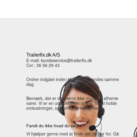
Trailerfix.dk A/S
E-mail: kundeservice@trailerfix.dk
Cvr.: 36 56 29 43
Ordrer indgået inden kl. 14.00 afsendes samme
dag.
Bemærk, det er desværre ikke muligt at afhente
varer. Vi er en udelukkende online, for at holde
omkostninger, og derved priserne nede.
Fandt du ikke hvad du søgte?
Vi hjælper gerne med at finde det du har for. Gå