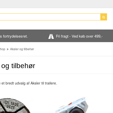
 fortrydelsesret.
Fri fragt - Ved køb over 499,-
hop
Aksler og tilbehør
 og tilbehør
 et bredt udvalg af Aksler til trailere.