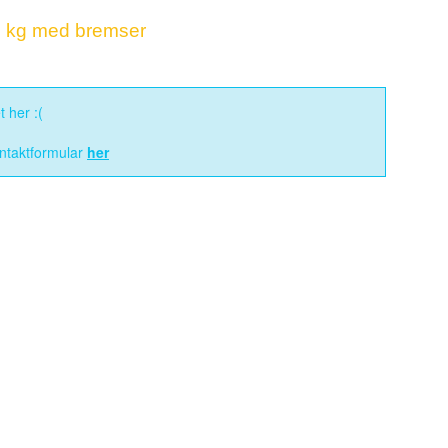
 kg med bremser
 her :(
ontaktformular
her