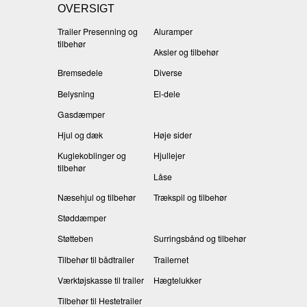
OVERSIGT
Trailer Presenning og
Aluramper
tilbehør
Aksler og tilbehør
Bremsedele
Diverse
Belysning
El-dele
Gasdæmper
Hjul og dæk
Høje sider
Kuglekoblinger og
Hjullejer
tilbehør
Låse
Næsehjul og tilbehør
Trækspil og tilbehør
Støddæmper
Støtteben
Surringsbånd og tilbehør
Tilbehør til bådtrailer
Trailernet
Værktøjskasse til trailer
Hægtelukker
Tilbehør til Hestetrailer