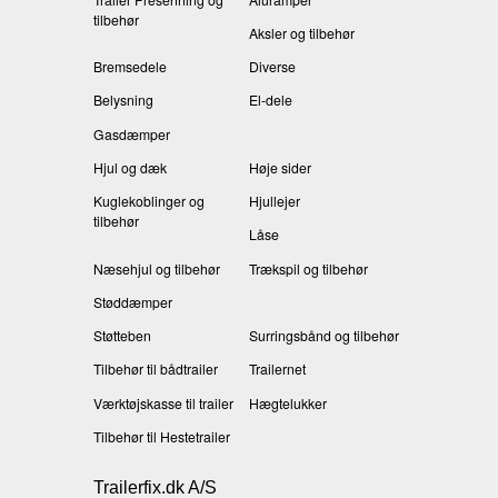
tilbehør
Aksler og tilbehør
Bremsedele
Diverse
Belysning
El-dele
Gasdæmper
Hjul og dæk
Høje sider
Kuglekoblinger og
Hjullejer
tilbehør
Låse
Næsehjul og tilbehør
Trækspil og tilbehør
Støddæmper
Støtteben
Surringsbånd og tilbehør
Tilbehør til bådtrailer
Trailernet
Værktøjskasse til trailer
Hægtelukker
Tilbehør til Hestetrailer
Trailerfix.dk A/S