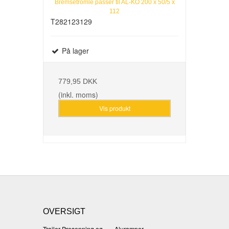
Bremsetromle passer til AL-KO 200 x 50/5 x
112
T282123129
På lager
779,95 DKK
(inkl. moms)
Vis produkt
OVERSIGT
Trailer Presenning og
Aluramper