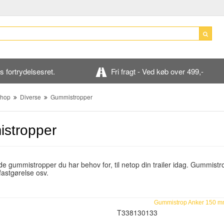
 fortrydelsesret.
Fri fragt - Ved køb over 499,-
hop
Diverse
Gummistropper
stropper
de gummistropper du har behov for, til netop din trailer idag. Gummistro
fastgørelse osv.
Gummistrop Anker 150 
T338130133