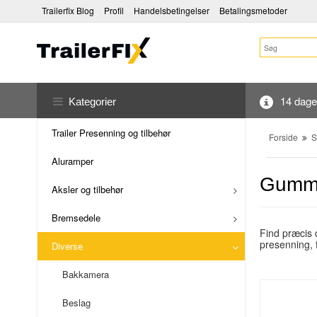
Trailerfix Blog
Profil
Handelsbetingelser
Betalingsmetoder
14 dages
Kategorier
Trailer Presenning og tilbehør
Forside
S
Aluramper
Gummi
Aksler og tilbehør
Bremsedele
Find præcis 
presenning, 
Diverse
Bakkamera
Beslag