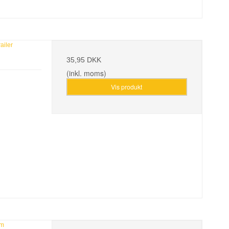
railer
35,95 DKK
(inkl. moms)
Vis produkt
mm