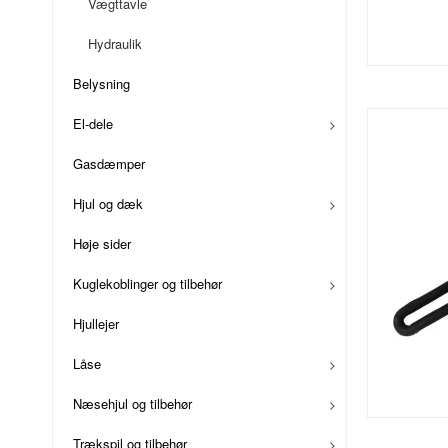
Vægttavle
Hydraulik
Belysning
El-dele
Gasdæmper
Hjul og dæk
Høje sider
Kuglekoblinger og tilbehør
Hjullejer
Låse
Næsehjul og tilbehør
Trækspil og tilbehør