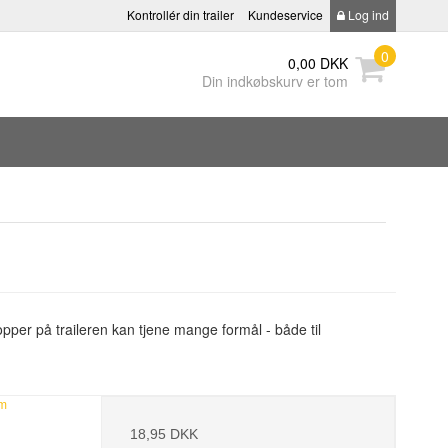
Kontrollér din trailer
Kundeservice
Log ind
0
0,00 DKK
Din indkøbskurv er tom
pper på traileren kan tjene mange formål - både til
mm
18,95 DKK