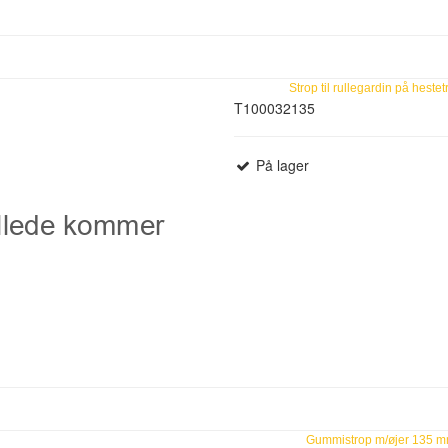
Strop til rullegardin på hestet
T100032135
På lager
Gummistrop m/øjer 135 