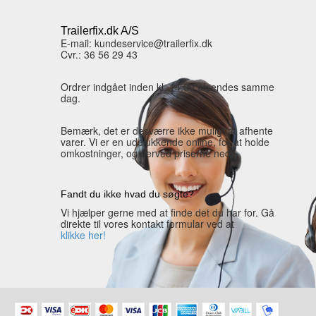
Trailerfix.dk A/S
E-mail: kundeservice@trailerfix.dk
Cvr.: 36 56 29 43
Ordrer indgået inden kl. 14.00 afsendes samme
dag.
Bemærk, det er desværre ikke muligt at afhente
varer. Vi er en udelukkende online, for at holde
omkostninger, og derved priserne nede.
Fandt du ikke hvad du søgte?
Vi hjælper gerne med at finde det du har for. Gå
direkte til vores kontakt formular ved at
klikke her!