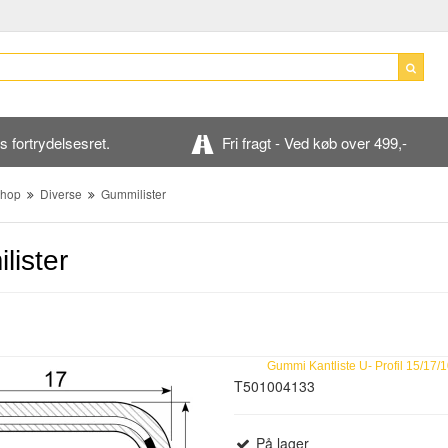
 fortrydelsesret.
Fri fragt - Ved køb over 499,-
hop
Diverse
Gummilister
lister
Gummi Kantliste U- Profil 15/17
T501004133
På lager