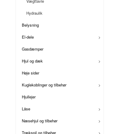
Vægttavle
Hydraulik
Belysning
El-dele
Gasdæmper
Hjul og dæk
Høje sider
Kuglekoblinger og tilbehør
Hjullejer
Låse
Næsehjul og tilbehør
Trækspil og tilbehør