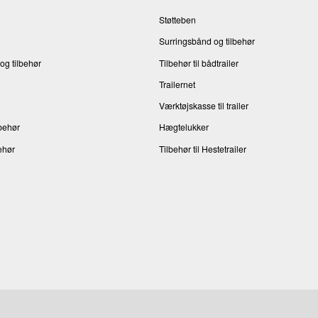
Støtteben
Surringsbånd og tilbehør
og tilbehør
Tilbehør til bådtrailer
Trailernet
Værktøjskasse til trailer
behør
Hægtelukker
ehør
Tilbehør til Hestetrailer