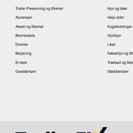
Trailer Presenning og tilbehør
Hjul og dæk
Aluramper
Høje sider
Aksler og tilbehør
Kuglekoblinger 
Bremsedele
Hjullejer
Diverse
Låse
Belysning
Næsehjul og til
El-dele
Trækspil og tilb
Gasdæmper
Støddæmper