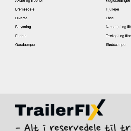
Aksler og tilbehør
Kuglekoblinger 
Bremsedele
Hjullejer
Diverse
Låse
Belysning
Næsehjul og til
El-dele
Trækspil og tilb
Gasdæmper
Støddæmper