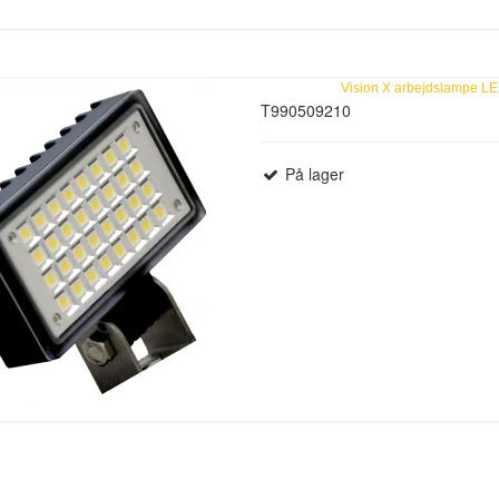
Vision X arbejdslampe L
T990509210
På lager