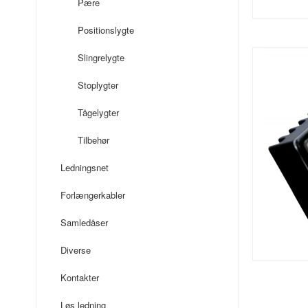
Pære
Positionslygte
Slingrelygte
Stoplygter
Tågelygter
Tilbehør
Ledningsnet
Forlængerkabler
Samledåser
Diverse
Kontakter
Løs ledning