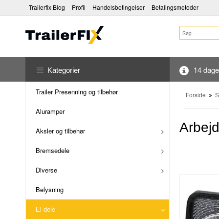
Trailerfix Blog
Profil
Handelsbetingelser
Betalingsmetoder
14 dages
Kategorier
Trailer Presenning og tilbehør
Forside
S
Aluramper
Arbej
Aksler og tilbehør
Bremsedele
Diverse
Belysning
El-dele