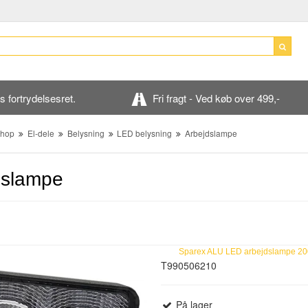
 fortrydelsesret.
Fri fragt - Ved køb over 499,-
hop
El-dele
Belysning
LED belysning
Arbejdslampe
dslampe
Sparex ALU LED arbejdslampe 2
T990506210
På lager