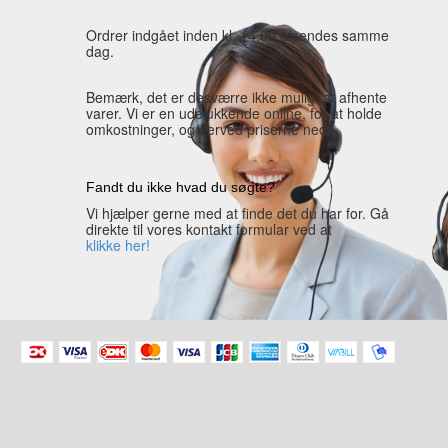
Ordrer indgået inden kl. 14.00 afsendes samme
dag.
Bemærk, det er desværre ikke muligt at afhente
varer. Vi er en udelukkende online, for at holde
omkostninger, og derved priserne nede.
Fandt du ikke hvad du søgte?
Vi hjælper gerne med at finde det du har for. Gå
direkte til vores kontakt formular ved at
klikke her!