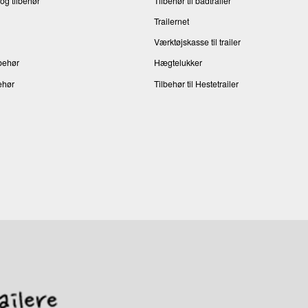
og tilbehør
Tilbehør til bådtrailer
Trailernet
Værktøjskasse til trailer
behør
Hægtelukker
ehør
Tilbehør til Hestetrailer