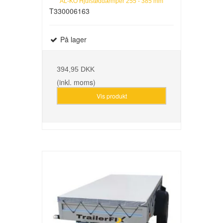
AL-KO Hjulstøddæmper 255 - 385 mm
T330006163
På lager
394,95 DKK
(inkl. moms)
Vis produkt