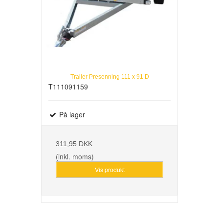
Trailer Presenning 111 x 91 D
T111091159
På lager
311,95 DKK
(inkl. moms)
Vis produkt