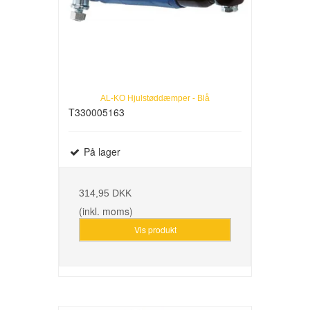
AL-KO Hjulstøddæmper - Blå
T330005163
På lager
314,95 DKK
(inkl. moms)
Vis produkt