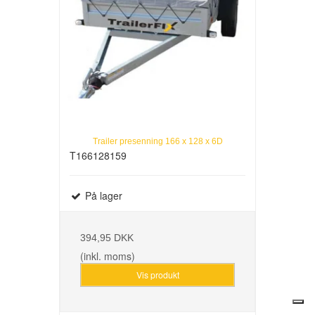
Trailer presenning 166 x 128 x 6D
T166128159
På lager
394,95 DKK
(inkl. moms)
Vis produkt