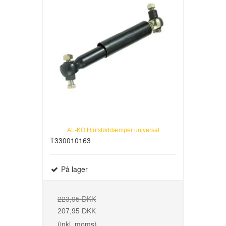
AL-KO Hjulstøddæmper universal
T330010163
På lager
223,95 DKK
207,95 DKK
(inkl. moms)