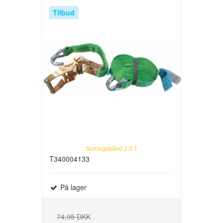
Tilbud
Surringsbånd 2.0 T
T340004133
På lager
74,95 DKK