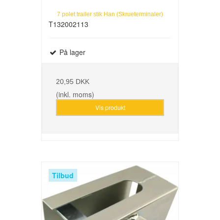
7 polet trailer stik Han (Skrueterminaler)
T132002113
På lager
20,95 DKK
(inkl. moms)
Vis produkt
Tilbud