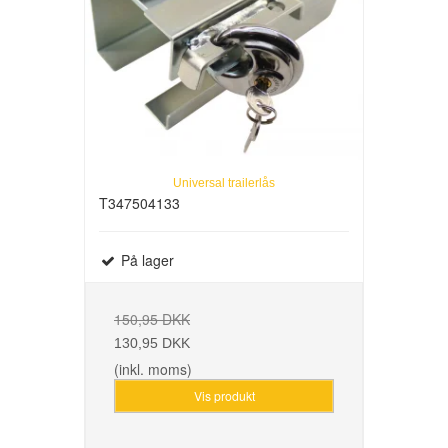
Universal trailerlås
T347504133
På lager
150,95 DKK
130,95 DKK
(inkl. moms)
Vis produkt