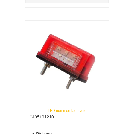
LED nummerpladelygte
T405101210
På lager