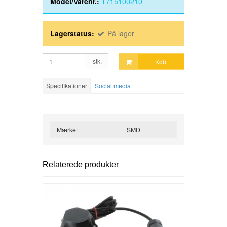
Model/Varenr.:
T715100210
Lagerstatus:
På lager
stk.
Køb
Specifikationer
Social media
Mærke:
SMD
Relaterede produkter