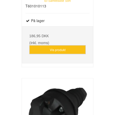
El-Samledåse Sort
T601010113
På lager
186,95 DKK
(inkl. moms)
Vis produkt