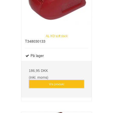
AL-KO soft dock
T348030133
På lager
186,95 DKK
(inkl. moms)
Vis produkt