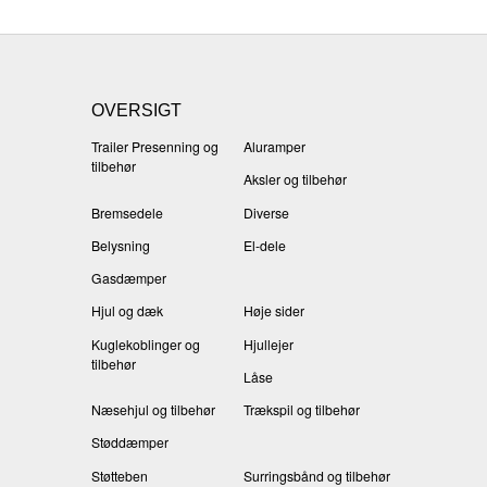
OVERSIGT
Trailer Presenning og
Aluramper
tilbehør
Aksler og tilbehør
Bremsedele
Diverse
Belysning
El-dele
Gasdæmper
Hjul og dæk
Høje sider
Kuglekoblinger og
Hjullejer
tilbehør
Låse
Næsehjul og tilbehør
Trækspil og tilbehør
Støddæmper
Støtteben
Surringsbånd og tilbehør