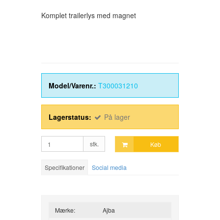
Komplet trailerlys med magnet
Model/Varenr.:
T300031210
Lagerstatus:
På lager
stk.
Køb
Specifikationer
Social media
Mærke:
Ajba