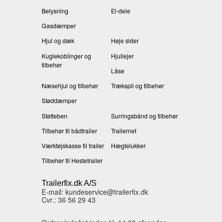
Belysning
El-dele
Gasdæmper
Hjul og dæk
Høje sider
Kuglekoblinger og
Hjullejer
tilbehør
Låse
Næsehjul og tilbehør
Trækspil og tilbehør
Støddæmper
Støtteben
Surringsbånd og tilbehør
Tilbehør til bådtrailer
Trailernet
Værktøjskasse til trailer
Hægtelukker
Tilbehør til Hestetrailer
Trailerfix.dk A/S
E-mail: kundeservice@trailerfix.dk
Cvr.: 36 56 29 43