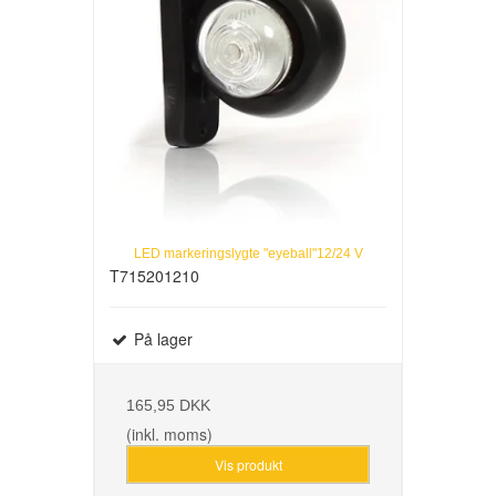
LED markeringslygte "eyeball"12/24 V
T715201210
På lager
165,95 DKK
(inkl. moms)
Vis produkt