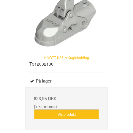
KNOTT K35-A Kuglekobling
T312032130
På lager
623,95 DKK
(inkl. moms)
Vis produkt