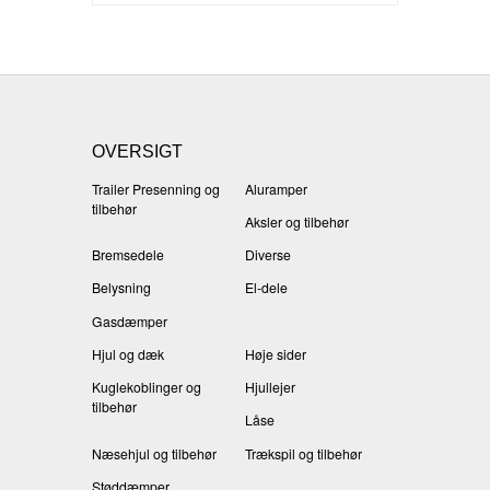
OVERSIGT
Trailer Presenning og
Aluramper
tilbehør
Aksler og tilbehør
Bremsedele
Diverse
Belysning
El-dele
Gasdæmper
Hjul og dæk
Høje sider
Kuglekoblinger og
Hjullejer
tilbehør
Låse
Næsehjul og tilbehør
Trækspil og tilbehør
Støddæmper