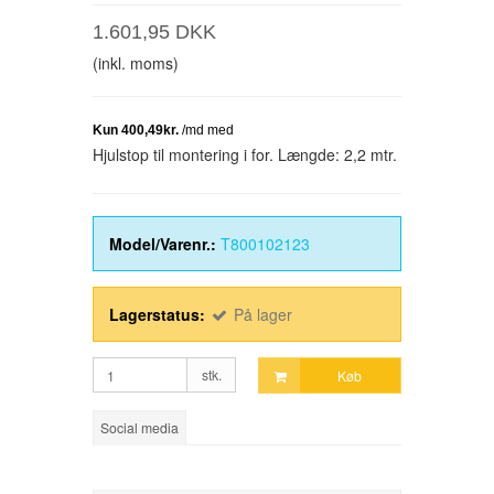
1.601,95 DKK
(inkl. moms)
Hjulstop til montering i for. Længde: 2,2 mtr.
Model/Varenr.:
T800102123
Lagerstatus:
På lager
stk.
Køb
Social media