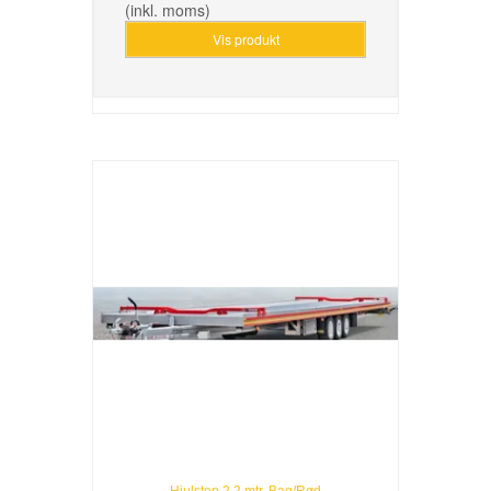
(inkl. moms)
Vis produkt
Hjulstop 2.2 mtr. Bag/Rød