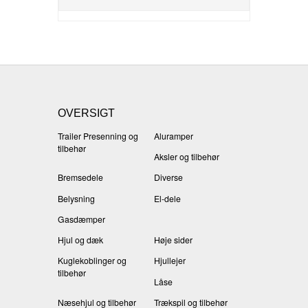
OVERSIGT
Trailer Presenning og
Aluramper
tilbehør
Aksler og tilbehør
Bremsedele
Diverse
Belysning
El-dele
Gasdæmper
Hjul og dæk
Høje sider
Kuglekoblinger og
Hjullejer
tilbehør
Låse
Næsehjul og tilbehør
Trækspil og tilbehør